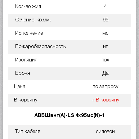
Кол-во жил
4
Сечение, кв.мм.
95
Исполнение
мс
Пожаробезопасность
нг
Изоляция
пвх
Броня
Да
Цена
по запросу
В корзину
+ В корзину
АВБШвнг(A)-LS 4х95мс(N)-1
Тип кабеля
силовой