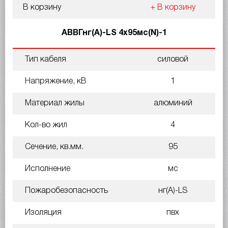
В корзину
+ В корзину
АВВГнг(A)-LS 4х95мс(N)-1
Тип кабеля
силовой
Напряжение, кВ
1
Материал жилы
алюминий
Кол-во жил
4
Сечение, кв.мм.
95
Исполнение
мс
Пожаробезопасность
нг(A)-LS
Изоляция
пвх