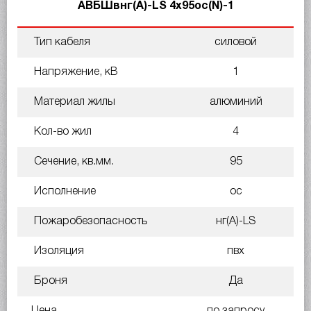
АВБШвнг(A)-LS 4х95ос(N)-1
Тип кабеля
силовой
Напряжение, кВ
1
Материал жилы
алюминий
Кол-во жил
4
Сечение, кв.мм.
95
Исполнение
ос
Пожаробезопасность
нг(A)-LS
Изоляция
пвх
Броня
Да
Цена
по запросу