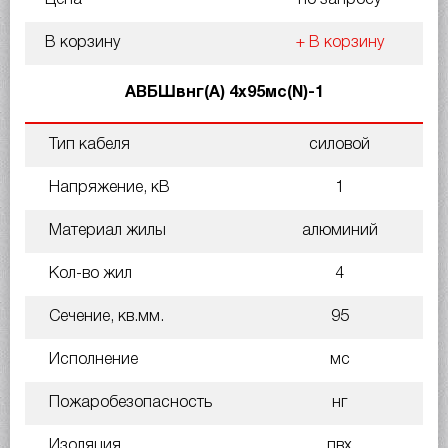
В корзину
+ В корзину
АВБШвнг(А) 4х95мс(N)-1
Тип кабеля
силовой
Напряжение, кВ
1
Материал жилы
алюминий
Кол-во жил
4
Сечение, кв.мм.
95
Исполнение
мс
Пожаробезопасность
нг
Изоляция
пвх