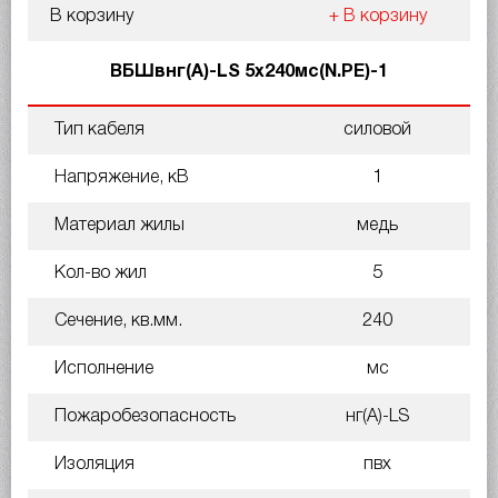
В корзину
+ В корзину
ВБШвнг(A)-LS 5х240мс(N.PE)-1
Тип кабеля
силовой
Напряжение, кВ
1
Материал жилы
медь
Кол-во жил
5
Сечение, кв.мм.
240
Исполнение
мс
Пожаробезопасность
нг(A)-LS
Изоляция
пвх