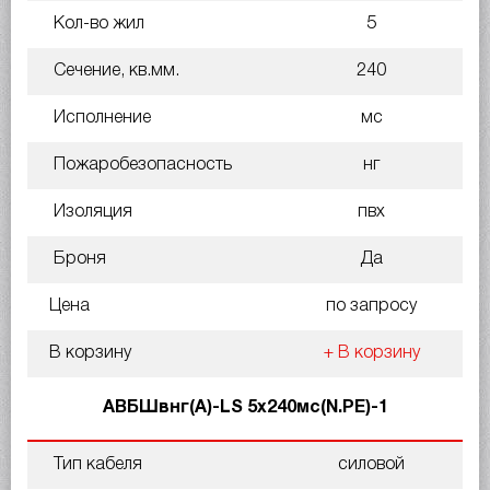
Кол-во жил
5
Сечение, кв.мм.
240
Исполнение
мс
Пожаробезопасность
нг
Изоляция
пвх
Броня
Да
Цена
по запросу
В корзину
+ В корзину
АВБШвнг(A)-LS 5х240мс(N.PE)-1
Тип кабеля
силовой