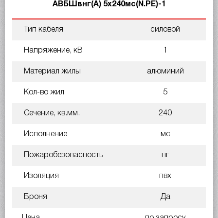
АВБШвнг(А) 5х240мс(N.PE)-1
Тип кабеля
силовой
Напряжение, кВ
1
Материал жилы
алюминий
Кол-во жил
5
Сечение, кв.мм.
240
Исполнение
мс
Пожаробезопасность
нг
Изоляция
пвх
Броня
Да
Цена
по запросу