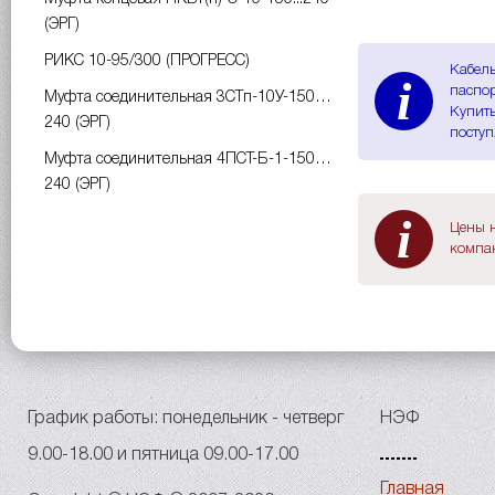
(ЭРГ)
РИКС 10-95/300 (ПРОГРЕСС)
Кабель
i
паспор
Муфта соединительная 3СТп-10У-150…
Купить
240 (ЭРГ)
поступ
Муфта соединительная 4ПСТ-Б-1-150…
240 (ЭРГ)
i
Цены н
компан
График работы: понедельник - четверг
НЭФ
9.00-18.00 и пятница 09.00-17.00
Главная