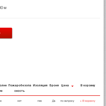
00 м
Ь
олне
Пожаробезопа
Изоляция
Броня
Цена
В корзину
ие
сность
мс
нет
пвх
Да
по запросу
+ В корзину