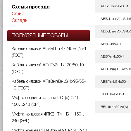
АВБбШнг 4х50-1
Схемы проезда
Офис
АВБШвнг(A)-LS 4х
Склады
АВБШвнг(A)-LS 4х5
ПОПУЛЯРНЫЕ ТОВАРЫ
АВВГ 4х50-1
Кабель силовой АПвБШп 4х240мс(N)-1
(ГОСТ)
АВВГнг 4х50-1
Кабель силовой АПвПу2г 1х120/50-10
АВВГнг(A)-LS 4х50м
(ГОСТ)
Кабель силовой АПвВнг(B)-LS 1х95/35-
АВВГнг-LS 4х50-1
10 (ГОСТ)
ВБбШв 4х50-1
Муфта соединительная ПСт(с)-О-10-
150…240 (ЭРГ)
ВБШв 4х50мс(N)-1
Муфта концевая 4ПКВНТпН-Б-1-150…
240 (ЭРГ)
Муфта концевая ПКВт(н)-О-10-150...240