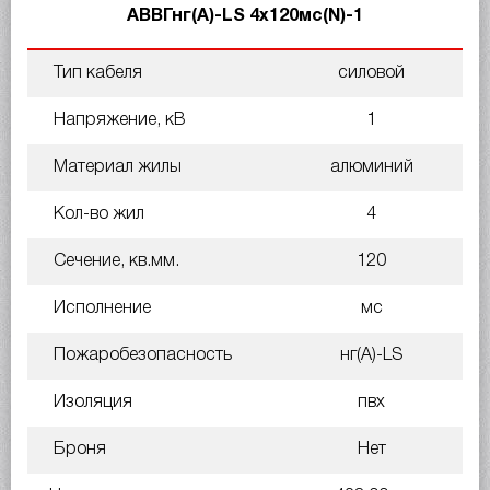
АВВГнг(A)-LS 4х120мс(N)-1
Тип кабеля
силовой
Напряжение, кВ
1
Материал жилы
алюминий
Кол-во жил
4
Сечение, кв.мм.
120
Исполнение
мс
Пожаробезопасность
нг(A)-LS
Изоляция
пвх
Броня
Нет