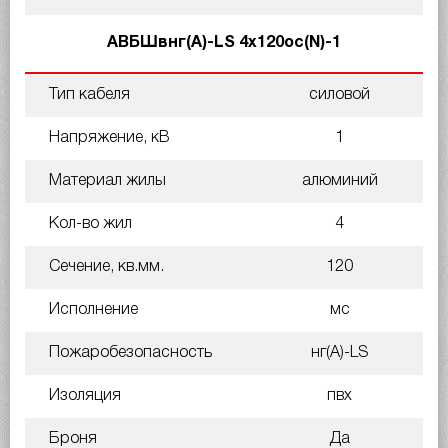
АВБШвнг(A)-LS 4х120ос(N)-1
Тип кабеля
силовой
Напряжение, кВ
1
Материал жилы
алюминий
Кол-во жил
4
Сечение, кв.мм.
120
Исполнение
мс
Пожаробезопасность
нг(A)-LS
Изоляция
пвх
Броня
Да