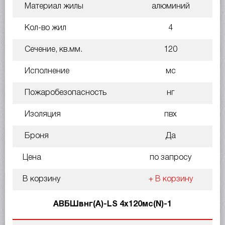
Материал жилы
алюминий
Кол-во жил
4
Сечение, кв.мм.
120
Исполнение
мс
Пожаробезопасность
нг
Изоляция
пвх
Броня
Да
Цена
по запросу
В корзину
+ В корзину
АВБШвнг(A)-LS 4х120мс(N)-1