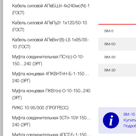
Кабель силовой АПвБШп 4х240мс(N)-1
(ГОСТ)
Кабель силовой АПвПу2г 1х120/50-10
(ГОСТ)
ВМ-5
Кабель силовой АПвВнг(B)-LS 1х95/35-
ВМ-50
10 (ГОСТ)
Муфта соединительная ПСт(с)-О-10-
ВМ-30
150…240 (ЭРГ)
ВМ-20
Муфта концевая 4ПКВНТпН-Б-1-150…
240 (ЭРГ)
Муфта концевая ПКВт(н)-О-10-150...240
(ЭРГ)
РИКС 10-95/300 (ПРОГРЕСС)
i
ВМ-15 
Муфта соединительная 3СТп-10У-150…
Купить
240 (ЭРГ)
Подроб
Муфта соединительная 4ПСТ-Б-1-150…