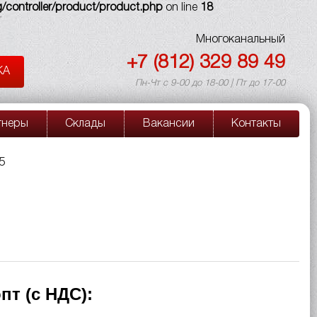
/controller/product/product.php
on line
18
Многоканальный
+7 (812) 329 89 49
КА
Пн-Чт с 9-00 до 18-00 | Пт до 17-00
тнеры
Склады
Вакансии
Контакты
5
пт (с НДС):