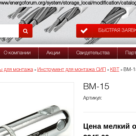
w/energoforum.org/system/storage_local/modification/catalog
БЫСТРАЯ ЗАЯВ
О компании
Акции
Свидетельства
Пар
ы для монтажа
Инструмент для монтажа СИП
КВТ
ВМ-1
»
»
»
ВМ-15
Артикул:
Цена мелкий о