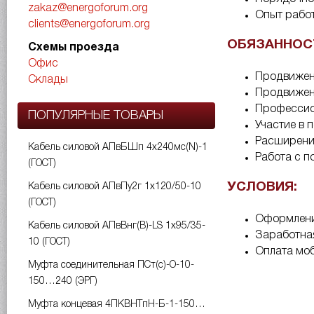
zakaz@energoforum.org
Опыт работ
clients@energoforum.org
ОБЯЗАННОС
Схемы проезда
Офис
Продвижени
Склады
Продвижени
Профессион
ПОПУЛЯРНЫЕ ТОВАРЫ
Участие в 
Расширение
Кабель силовой АПвБШп 4х240мс(N)-1
Работа с п
(ГОСТ)
УСЛОВИЯ:
Кабель силовой АПвПу2г 1х120/50-10
(ГОСТ)
Оформление
Кабель силовой АПвВнг(B)-LS 1х95/35-
Заработная
10 (ГОСТ)
Оплата моб
Муфта соединительная ПСт(с)-О-10-
150…240 (ЭРГ)
Муфта концевая 4ПКВНТпН-Б-1-150…