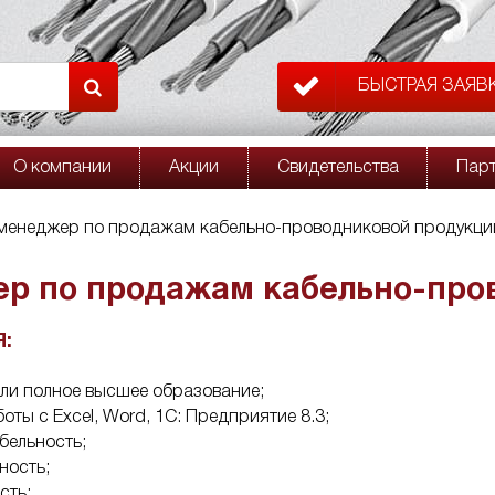
БЫСТРАЯ ЗАЯВ
О компании
Акции
Свидетельства
Пар
менеджер по продажам кабельно-проводниковой продукци
р по продажам кабельно-про
:
ли полное высшее образование;
оты с Exсel, Word, 1С: Предприятие 8.3;
бельность;
ность;
сть;