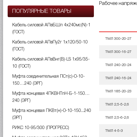
Рабочее напряже
ПОПУЛЯРНЫЕ ТОВАРЫ
Кабель силовой АПвБШп 4х240мс(N)-1
(ГОСТ)
ТМЛ 300-20-27
Кабель силовой АПвПу2г 1х120/50-10
(ГОСТ)
ТМЛ 300-16-27
Кабель силовой АПвВнг(B)-LS 1х95/35-
ТМЛ 240-20-24
10 (ГОСТ)
Муфта соединительная ПСт(с)-О-10-
ТМЛ 240-16-24
150…240 (ЭРГ)
ТМЛ 185-20-23
Муфта концевая 4ПКВНТпН-Б-1-150…
240 (ЭРГ)
ТМЛ 2,5-5-2,6
Муфта концевая ПКВт(н)-О-10-150...240
(ЭРГ)
ТМЛ 2,5-6-2,6
РИКС 10-95/300 (ПРОГРЕСС)
ТМЛ 4-5-3