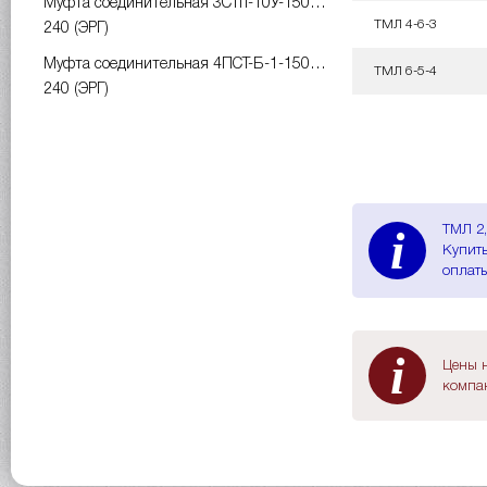
Муфта соединительная 3СТп-10У-150…
ТМЛ 4-6-3
240 (ЭРГ)
Муфта соединительная 4ПСТ-Б-1-150…
ТМЛ 6-5-4
240 (ЭРГ)
i
ТМЛ 2,
Купить
оплаты
i
Цены н
компан