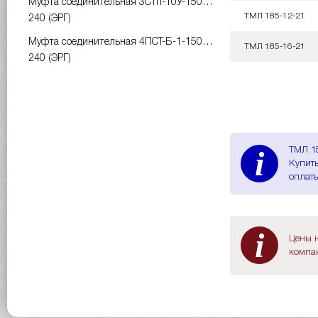
Муфта соединительная 3СТп-10У-150…
ТМЛ 185-12-21
240 (ЭРГ)
Муфта соединительная 4ПСТ-Б-1-150…
ТМЛ 185-16-21
240 (ЭРГ)
i
ТМЛ 15
Купить
оплаты
i
Цены н
компан