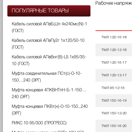
Рабочее напряже
ПОПУЛЯРНЫЕ ТОВАРЫ
Кабель силовой АПвБШп 4х240мс(N)-1
(ГОСТ)
ТМЛ 120-16-18
Кабель силовой АПвПу2г 1х120/50-10
(ГОСТ)
ТМЛ 120-12-18
Кабель силовой АПвВнг(B)-LS 1х95/35-
ТМЛ 120-16-17
10 (ГОСТ)
Муфта соединительная ПСт(с)-О-10-
ТМЛ 120-12-17
150…240 (ЭРГ)
ТМЛ 95-12-16
Муфта концевая 4ПКВНТпН-Б-1-150…
240 (ЭРГ)
ТМЛ 150-16-19
Муфта концевая ПКВт(н)-О-10-150...240
(ЭРГ)
ТМЛ 150-12-20
РИКС 10-95/300 (ПРОГРЕСС)
ТМЛ 150-16-20