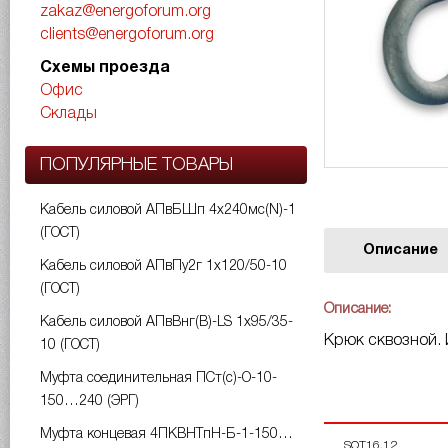
zakaz@energoforum.org
clients@energoforum.org
Схемы проезда
Офис
Склады
ПОПУЛЯРНЫЕ ТОВАРЫ
Кабель силовой АПвБШп 4х240мс(N)-1
(ГОСТ)
Описание
Кабель силовой АПвПу2г 1х120/50-10
(ГОСТ)
Описание:
Кабель силовой АПвВнг(B)-LS 1х95/35-
Крюк сквозной. 
10 (ГОСТ)
Муфта соединительная ПСт(с)-О-10-
150…240 (ЭРГ)
Муфта концевая 4ПКВНТпН-Б-1-150…
SOT16.12