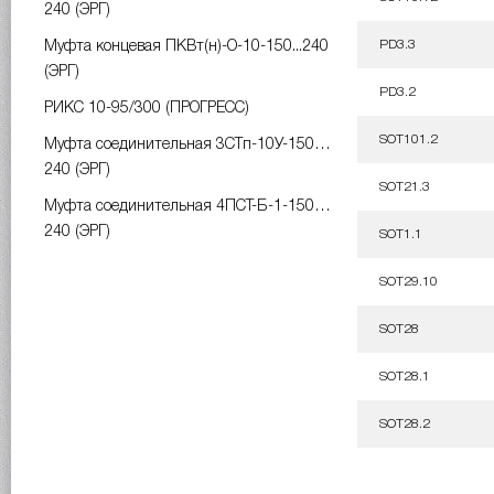
240 (ЭРГ)
PD3.3
Муфта концевая ПКВт(н)-О-10-150...240
(ЭРГ)
PD3.2
РИКС 10-95/300 (ПРОГРЕСС)
SOT101.2
Муфта соединительная 3СТп-10У-150…
240 (ЭРГ)
SOT21.3
Муфта соединительная 4ПСТ-Б-1-150…
240 (ЭРГ)
SOT1.1
SOT29.10
SOT28
SOT28.1
SOT28.2