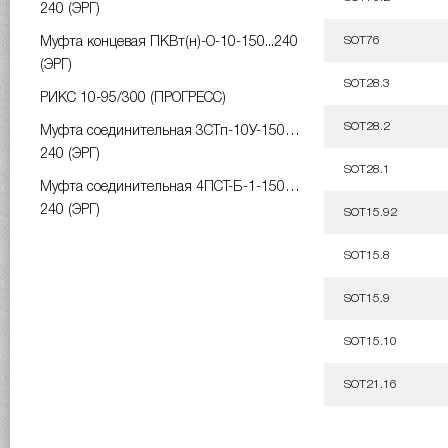
240 (ЭРГ)
SOT76
Муфта концевая ПКВт(н)-О-10-150...240
(ЭРГ)
SOT28.3
РИКС 10-95/300 (ПРОГРЕСС)
SOT28.2
Муфта соединительная 3СТп-10У-150…
240 (ЭРГ)
SOT28.1
Муфта соединительная 4ПСТ-Б-1-150…
240 (ЭРГ)
SOT15.92
SOT15.8
SOT15.9
SOT15.10
SOT21.16