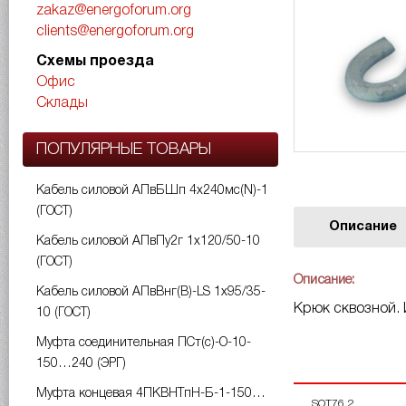
zakaz@energoforum.org
clients@energoforum.org
Схемы проезда
Офис
Склады
ПОПУЛЯРНЫЕ ТОВАРЫ
Кабель силовой АПвБШп 4х240мс(N)-1
(ГОСТ)
Описание
Кабель силовой АПвПу2г 1х120/50-10
(ГОСТ)
Описание:
Кабель силовой АПвВнг(B)-LS 1х95/35-
Крюк сквозной. 
10 (ГОСТ)
Муфта соединительная ПСт(с)-О-10-
150…240 (ЭРГ)
Муфта концевая 4ПКВНТпН-Б-1-150…
SOT76.2