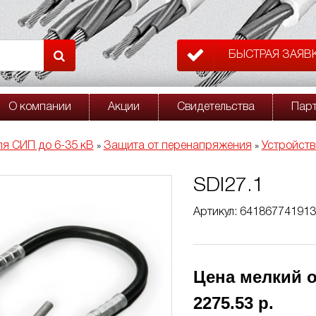
БЫСТРАЯ ЗАЯВ
О компании
Акции
Свидетельства
Пар
я СИП до 6-35 кВ
Защита от перенапряжения
Устройств
»
»
SDI27.1
Артикул: 64186774191
Цена мелкий о
2275.53 р.