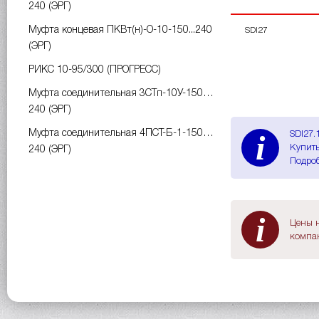
240 (ЭРГ)
Муфта концевая ПКВт(н)-О-10-150...240
SDI27
(ЭРГ)
РИКС 10-95/300 (ПРОГРЕСС)
Муфта соединительная 3СТп-10У-150…
240 (ЭРГ)
Муфта соединительная 4ПСТ-Б-1-150…
i
SDI27.
Купить
240 (ЭРГ)
Подроб
i
Цены н
компан