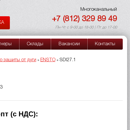
Многоканальный
+7 (812) 329 89 49
КА
Пн-Чт с 9-00 до 18-00 | Пт до 17-00
тнеры
Склады
Вакансии
Контакты
о защиты от дуги
ENSTO
SDI27.1
»
»
33
пт (с НДС):