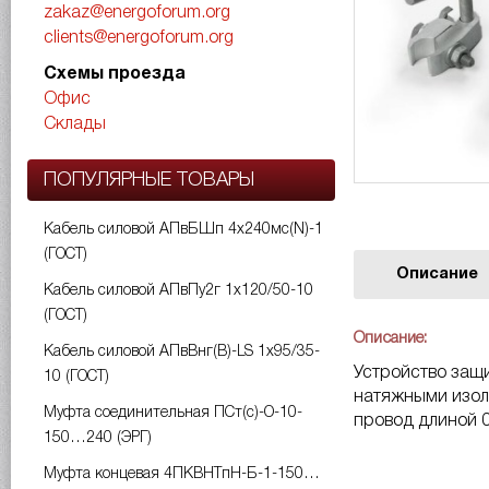
zakaz@energoforum.org
clients@energoforum.org
Схемы проезда
Офис
Склады
ПОПУЛЯРНЫЕ ТОВАРЫ
Кабель силовой АПвБШп 4х240мс(N)-1
(ГОСТ)
Описание
Кабель силовой АПвПу2г 1х120/50-10
(ГОСТ)
Описание:
Кабель силовой АПвВнг(B)-LS 1х95/35-
Устройство защи
10 (ГОСТ)
натяжными изол
Муфта соединительная ПСт(с)-О-10-
провод длиной 0
150…240 (ЭРГ)
Муфта концевая 4ПКВНТпН-Б-1-150…