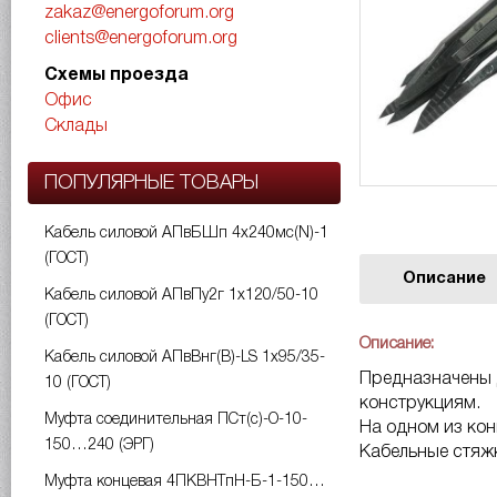
zakaz@energoforum.org
clients@energoforum.org
Схемы проезда
Офис
Склады
ПОПУЛЯРНЫЕ ТОВАРЫ
Кабель силовой АПвБШп 4х240мс(N)-1
(ГОСТ)
Описание
Кабель силовой АПвПу2г 1х120/50-10
(ГОСТ)
Описание:
Кабель силовой АПвВнг(B)-LS 1х95/35-
Предназначены д
10 (ГОСТ)
конструкциям.
Муфта соединительная ПСт(с)-О-10-
На одном из кон
150…240 (ЭРГ)
Кабельные стяжк
Муфта концевая 4ПКВНТпН-Б-1-150…