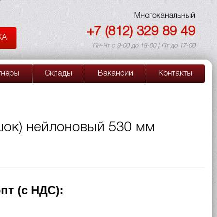
Многоканальный
+7 (812) 329 89 49
КА
Пн-Чт с 9-00 до 18-00 | Пт до 17-00
тнеры
Склады
Вакансии
Контакты
шок) нейлоновый 530 мм
пт (с НДС):