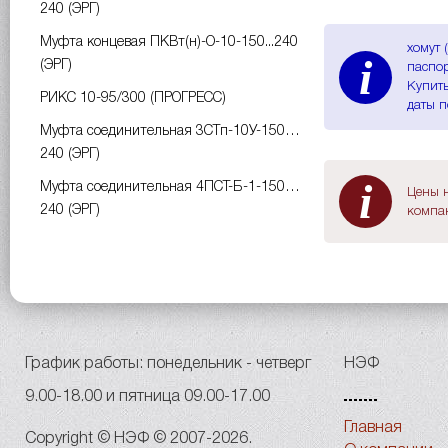
240 (ЭРГ)
Муфта концевая ПКВт(н)-О-10-150...240
хомут 
i
(ЭРГ)
паспор
Купить
РИКС 10-95/300 (ПРОГРЕСС)
даты п
Муфта соединительная 3СТп-10У-150…
240 (ЭРГ)
i
Муфта соединительная 4ПСТ-Б-1-150…
Цены н
240 (ЭРГ)
компан
График работы: понедельник - четверг
НЭФ
9.00-18.00 и пятница 09.00-17.00
Главная
Copyright © НЭФ © 2007-2026.