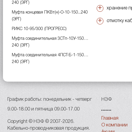
240 (ЭРГ)
хранение п
Муфта концевая ПКВт(н)-О-10-150...240
(ЭРГ)
отмотку каб
РИКС 10-95/300 (ПРОГРЕСС)
Муфта соединительная 3СТп-10У-150…
240 (ЭРГ)
Муфта соединительная 4ПСТ-Б-1-150…
240 (ЭРГ)
График работы: понедельник - четверг
НЭФ
9.00-18.00 и пятница 09.00-17.00
Главная
Copyright © НЭФ © 2007-2026.
О компании
Кабельно-проводниковая продукция.