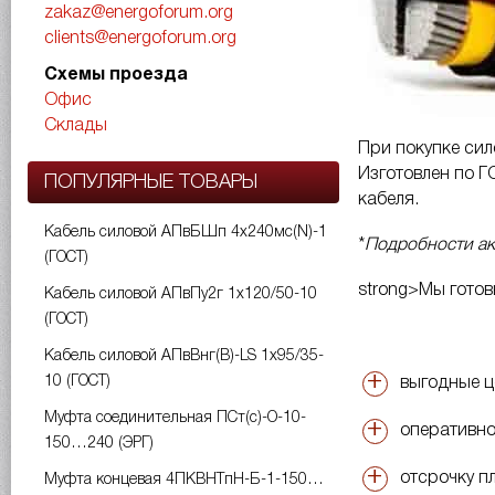
zakaz@energoforum.org
clients@energoforum.org
Схемы проезда
Офис
Склады
При покупке сил
Изготовлен по Г
ПОПУЛЯРНЫЕ ТОВАРЫ
кабеля.
Кабель силовой АПвБШп 4х240мс(N)-1
*
Подробности ак
(ГОСТ)
strong>Мы готов
Кабель силовой АПвПу2г 1х120/50-10
(ГОСТ)
Кабель силовой АПвВнг(B)-LS 1х95/35-
10 (ГОСТ)
выгодные 
Муфта соединительная ПСт(с)-О-10-
оперативно
150…240 (ЭРГ)
отсрочку п
Муфта концевая 4ПКВНТпН-Б-1-150…