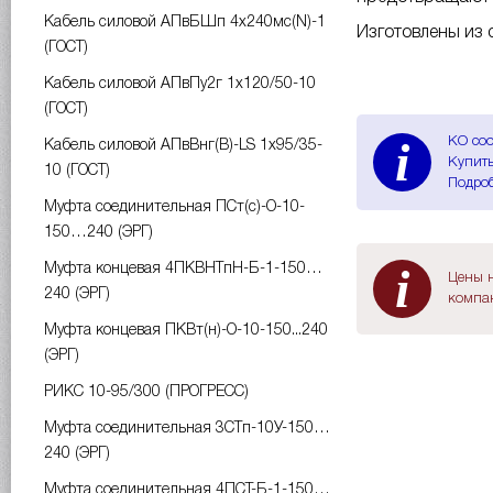
Кабель силовой АПвБШп 4х240мс(N)-1
Изготовлены из
(ГОСТ)
Кабель силовой АПвПу2г 1х120/50-10
(ГОСТ)
i
КО соо
Кабель силовой АПвВнг(B)-LS 1х95/35-
Купить
10 (ГОСТ)
Подроб
Муфта соединительная ПСт(с)-О-10-
150…240 (ЭРГ)
i
Муфта концевая 4ПКВНТпН-Б-1-150…
Цены н
240 (ЭРГ)
компан
Муфта концевая ПКВт(н)-О-10-150...240
(ЭРГ)
РИКС 10-95/300 (ПРОГРЕСС)
Муфта соединительная 3СТп-10У-150…
240 (ЭРГ)
Муфта соединительная 4ПСТ-Б-1-150…