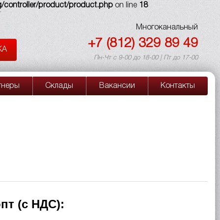
/controller/product/product.php
on line
18
Многоканальный
+7 (812) 329 89 49
КА
Пн-Чт с 9-00 до 18-00 | Пт до 17-00
тнеры
Склады
Вакансии
Контакты
пт (с НДС):