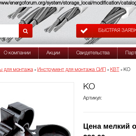
w/energoforum.org/system/storage_local/modification/catalog
БЫСТРАЯ ЗАЯВ
О компании
Акции
Свидетельства
Пар
ы для монтажа
Инструмент для монтажа СИП
КВТ
КО
»
»
»
КО
Артикул:
Цена мелкий о