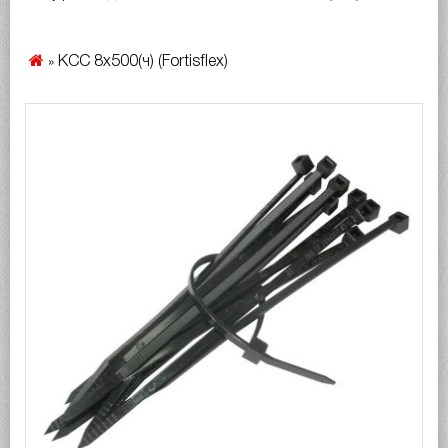
КСС 8x500(ч) (Fortisflex)
»