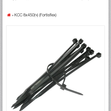
КСС 8x450(ч) (Fortisflex)
»