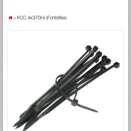
КСС 4x370(ч) (Fortisflex)
»