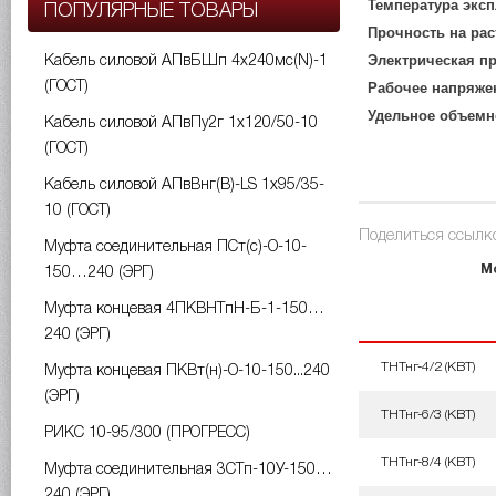
Температура эксп
ПОПУЛЯРНЫЕ ТОВАРЫ
Прочность на ра
Электрическая п
Кабель силовой АПвБШп 4х240мс(N)-1
(ГОСТ)
Рабочее напряже
Удельное объемн
Кабель силовой АПвПу2г 1х120/50-10
(ГОСТ)
Кабель силовой АПвВнг(B)-LS 1х95/35-
10 (ГОСТ)
Поделиться ссылко
Муфта соединительная ПСт(с)-О-10-
М
150…240 (ЭРГ)
Муфта концевая 4ПКВНТпН-Б-1-150…
240 (ЭРГ)
ТНТнг-4/2 (КВТ)
Муфта концевая ПКВт(н)-О-10-150...240
(ЭРГ)
ТНТнг-6/3 (КВТ)
РИКС 10-95/300 (ПРОГРЕСС)
ТНТнг-8/4 (КВТ)
Муфта соединительная 3СТп-10У-150…
240 (ЭРГ)