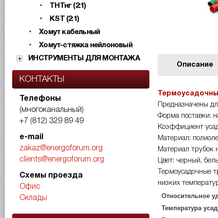
ТНТнг (2:1)
KST (2:1)
Хомут кабельный
Хомут-стяжка нейлоновый
ИНСТРУМЕНТЫ ДЛЯ МОНТАЖА
Описание
КОНТАКТЫ
Термоусадочные
Телефоны
Предназначены дл
(многоканальный)
Форма поставки: н
+7 (812) 329 89 49
Коэффициент усад
e-mail
Материал: полиоле
zakaz@energoforum.org
Материал трубок н
clients@energoforum.org
Цвет: черный, бел
Термоусадочные т
Схемы проезда
низких температур
Офис
Относительное у
Склады
Температура усад