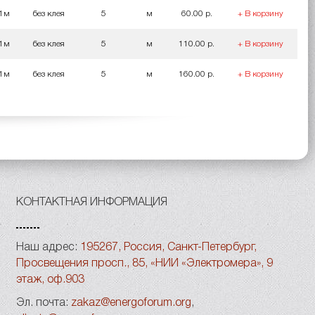
 1м
без клея
5
м
60.00 р.
+ В корзину
 1м
без клея
5
м
110.00 р.
+ В корзину
 1м
без клея
5
м
160.00 р.
+ В корзину
КОНТАКТНАЯ ИНФОРМАЦИЯ
Наш адрес:
195267, Россия, Санкт-Петербург,
Просвещения просп., 85, «НИИ «Электромера», 9
этаж, оф.903
Эл. почта:
zakaz@energoforum.org
,