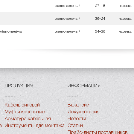
желто-зеленый
27–18
нарезка:
желто-зеленый
36–24
нарезка:
 жёлто-зелёная
желто-зеленый
54–36
нарезка:
ПРОДУКЦИЯ
ИНФОРМАЦИЯ
Кабель силовой
Вакансии
Муфты кабельные
Документация
Арматура кабельная
Новости
а
Инструменты для монтажа
Статьи
Прайс-листы поставщиков