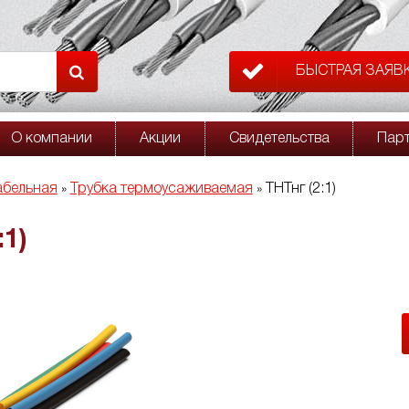
БЫСТРАЯ ЗАЯВ
О компании
Акции
Свидетельства
Пар
абельная
Трубка термоусаживаемая
ТНТнг (2:1)
»
»
:1)