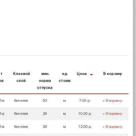
т
Клеевой
мин.
ед.
Цена
В корзину
ки
слой
норма
стоим
отпуска
 1м
без клея
50
м
7.00 р.
+ В корзину
 1м
без клея
20
м
10.00 р.
+ В корзину
 1м
без клея
20
м
12.00 р.
+ В корзину