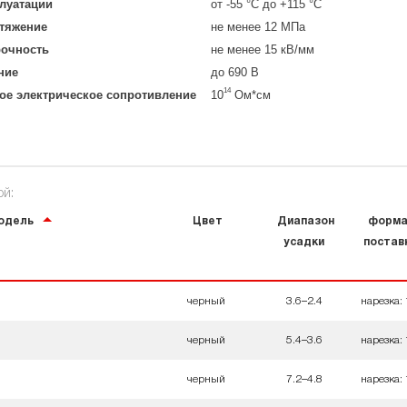
луатации
от -55 °C до +115 °C
стяжение
не менее 12 МПа
рочность
не менее 15 кВ/мм
ние
до 690 В
14
ое электрическое сопротивление
10
Ом*см
й:
одель
Цвет
Диапазон
форма
усадки
постав
черный
3.6–2.4
нарезка:
черный
5.4–3.6
нарезка:
черный
7.2–4.8
нарезка: