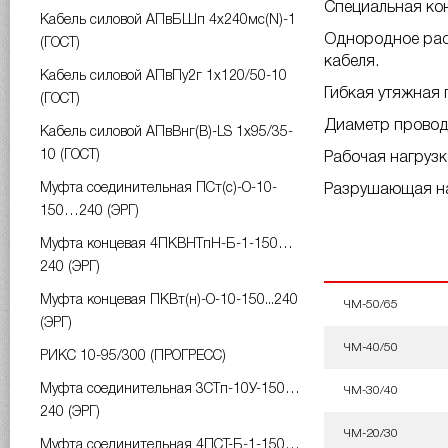
Специальная кон
Кабель силовой АПвБШп 4х240мс(N)-1
Однородное расп
(ГОСТ)
кабеля.
Кабель силовой АПвПу2г 1х120/50-10
Гибкая утяжная 
(ГОСТ)
Диаметр провод
Кабель силовой АПвВнг(B)-LS 1х95/35-
10 (ГОСТ)
Рабочая нагрузка
Муфта соединительная ПСт(с)-О-10-
Разрушающая наг
150…240 (ЭРГ)
Муфта концевая 4ПКВНТпН-Б-1-150…
240 (ЭРГ)
Муфта концевая ПКВт(н)-О-10-150...240
ЧМ-50/65
(ЭРГ)
ЧМ-40/50
РИКС 10-95/300 (ПРОГРЕСС)
Муфта соединительная 3СТп-10У-150…
ЧМ-30/40
240 (ЭРГ)
ЧМ-20/30
Муфта соединительная 4ПСТ-Б-1-150…