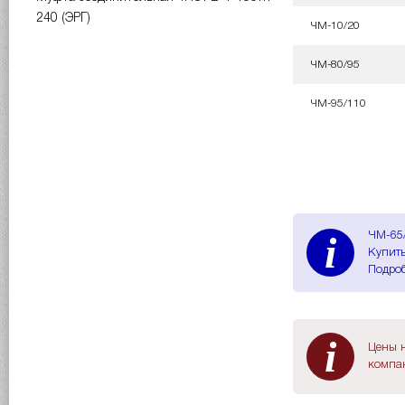
240 (ЭРГ)
ЧМ-10/20
ЧМ-80/95
ЧМ-95/110
i
ЧМ-65/
Купить
Подроб
i
Цены н
компан