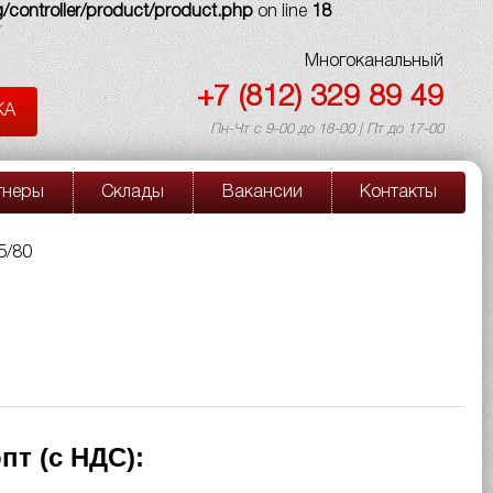
/controller/product/product.php
on line
18
Многоканальный
+7 (812) 329 89 49
КА
Пн-Чт с 9-00 до 18-00 | Пт до 17-00
тнеры
Склады
Вакансии
Контакты
5/80
пт (с НДС):