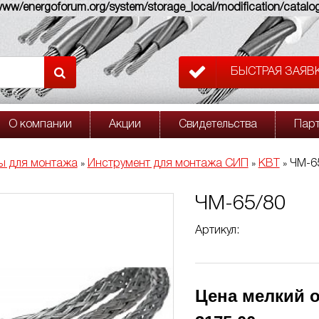
w/energoforum.org/system/storage_local/modification/catalog
БЫСТРАЯ ЗАЯВ
О компании
Акции
Свидетельства
Пар
ы для монтажа
Инструмент для монтажа СИП
КВТ
ЧМ-6
»
»
»
ЧМ-65/80
Артикул:
Цена мелкий о