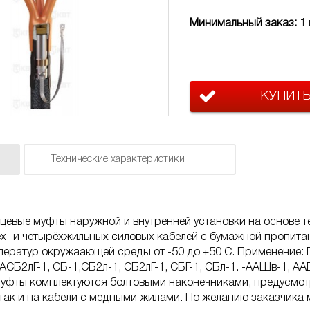
Минимальный заказ:
1 
КУПИТ
Технические характеристики
нцевые муфты наружной и внутренней установки на основе
х- и четырёхжильных силовых кабелей с бумажной пропита
ератур окружаающей среды от -50 до +50 C. Применение: П
 АСБ2лГ-1, СБ-1,СБ2л-1, СБ2лГ-1, СБГ-1, СБл-1. -ААШв-1, А
Муфты комплектуются болтовыми наконечниками, предусмот
ак и на кабели с медными жилами. По желанию заказчика 