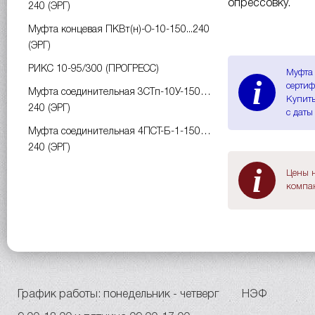
опрессовку.
240 (ЭРГ)
Муфта концевая ПКВт(н)-О-10-150...240
(ЭРГ)
РИКС 10-95/300 (ПРОГРЕСС)
Муфта 
i
сертиф
Муфта соединительная 3СТп-10У-150…
Купить
240 (ЭРГ)
с даты
Муфта соединительная 4ПСТ-Б-1-150…
240 (ЭРГ)
i
Цены н
компан
График работы: понедельник - четверг
НЭФ