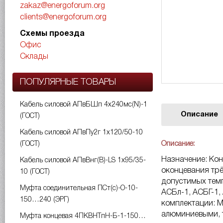
zakaz@energoforum.org
clients@energoforum.org
Схемы проезда
Офис
Склады
ПОПУЛЯРНЫЕ ТОВАРЫ
Кабель силовой АПвБШп 4х240мс(N)-1
Описание
(ГОСТ)
Кабель силовой АПвПу2г 1х120/50-10
Описание:
(ГОСТ)
Назначение: Ко
Кабель силовой АПвВнг(B)-LS 1х95/35-
оконцевания трё
10 (ГОСТ)
допустимых темп
Муфта соединительная ПСт(с)-О-10-
АСБл-1, АСБГ-1,
150…240 (ЭРГ)
комплектации: 
алюминиевыми, т
Муфта концевая 4ПКВНТпН-Б-1-150…