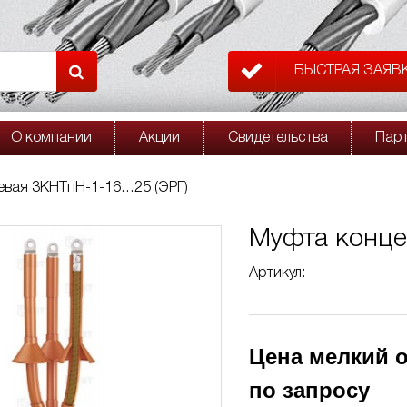
БЫСТРАЯ ЗАЯВ
О компании
Акции
Свидетельства
Пар
евая 3КНТпН-1-16…25 (ЭРГ)
Муфта конце
Артикул:
Цена мелкий о
по запросу