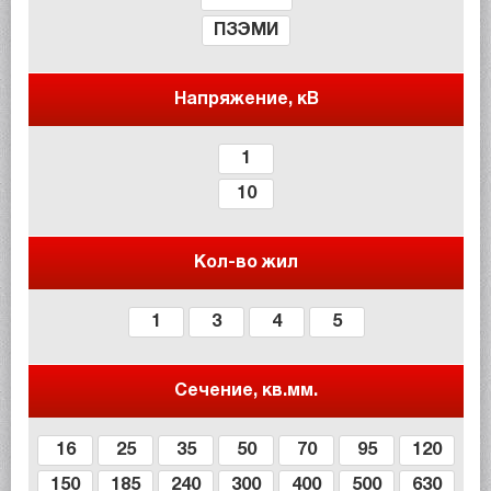
ПЗЭМИ
Напряжение, кВ
1
10
Кол-во жил
1
3
4
5
Сечение, кв.мм.
16
25
35
50
70
95
120
150
185
240
300
400
500
630