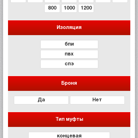
800
1000
1200
Изоляция
бпи
пвх
спэ
Броня
Да
Нет
Тип муфты
концевая