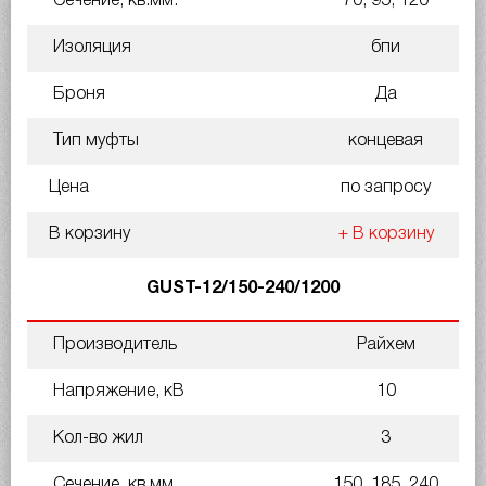
Сечение, кв.мм.
70, 95, 120
Изоляция
бпи
Броня
Да
Тип муфты
концевая
Цена
по запросу
В корзину
+ В корзину
GUST-12/150-240/1200
Производитель
Райхем
Напряжение, кВ
10
Кол-во жил
3
Сечение, кв.мм.
150, 185, 240