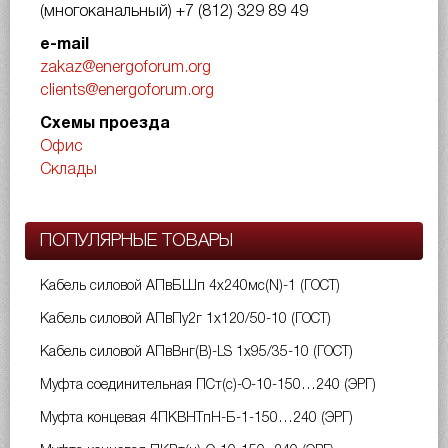
(многоканальный)
+7 (812) 329 89 49
e-mail
zakaz@energoforum.org
clients@energoforum.org
Схемы проезда
Офис
Склады
ПОПУЛЯРНЫЕ ТОВАРЫ
Кабель силовой АПвБШп 4х240мс(N)-1 (ГОСТ)
Кабель силовой АПвПу2г 1х120/50-10 (ГОСТ)
Кабель силовой АПвВнг(B)-LS 1х95/35-10 (ГОСТ)
Муфта соединительная ПСт(с)-О-10-150…240 (ЭРГ)
Муфта концевая 4ПКВНТпН-Б-1-150…240 (ЭРГ)