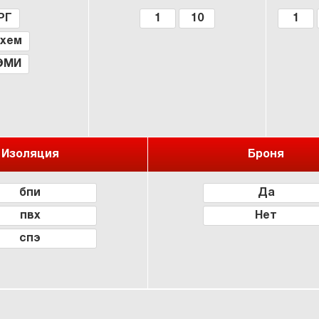
РГ
1
10
1
йхем
ЭМИ
Изоляция
Броня
бпи
Да
пвх
Нет
спэ