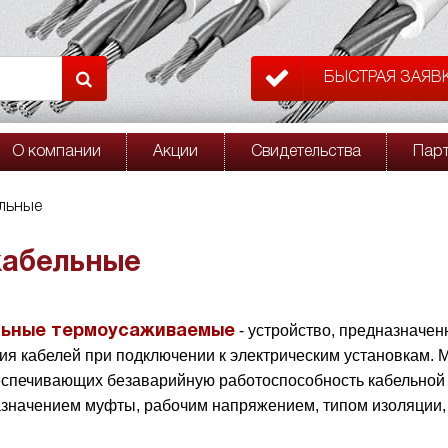
БЫСТРАЯ ЗАЯВ
О компании
Акции
Свидетельства
Пар
льные
абельные
- устройство, предназначе
ьные термоусаживаемые
ия кабелей при подключении к электрическим установкам. 
еспечивающих безаварийную работоспособность кабельной 
азначением муфты, рабочим напряжением, типом изоляции