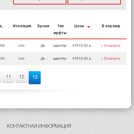
е,
Изоляция
Броня
Тип
Цена
В корзину
муфты
300
спэ
Да
адаптер
47615.00 р.
+ В корзину
400
спэ
Да
адаптер
47615.00 р.
+ В корзину
11
12
13
КОНТАКТНАЯ ИНФОРМАЦИЯ