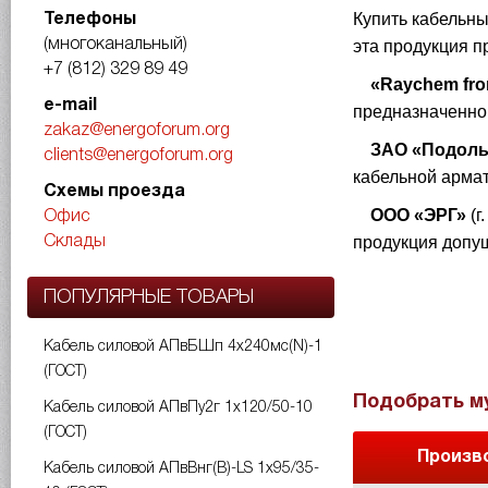
Купить кабельн
Телефоны
эта продукция п
(многоканальный)
+7 (812) 329 89 49
«Raychem fro
e-mail
предназначенног
zakaz@energoforum.org
ЗАО «Подоль
clients@energoforum.org
кабельной арма
Схемы проезда
ООО «ЭРГ»
(г
Офис
продукция допу
Склады
ПОПУЛЯРНЫЕ ТОВАРЫ
Кабель силовой АПвБШп 4х240мс(N)-1
(ГОСТ)
Подобрать м
Кабель силовой АПвПу2г 1х120/50-10
(ГОСТ)
Произв
Кабель силовой АПвВнг(B)-LS 1х95/35-