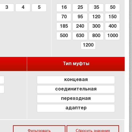
3
4
5
16
25
35
50
70
95
120
150
185
240
300
400
500
630
800
1000
1200
Тип муфты
концевая
соединительная
переходная
адаптер
Фильтровать
Сбросить значения